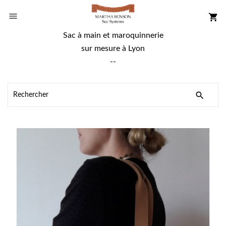

shopping_cart
Sac à main et maroquinnerie
sur mesure à Lyon
--
