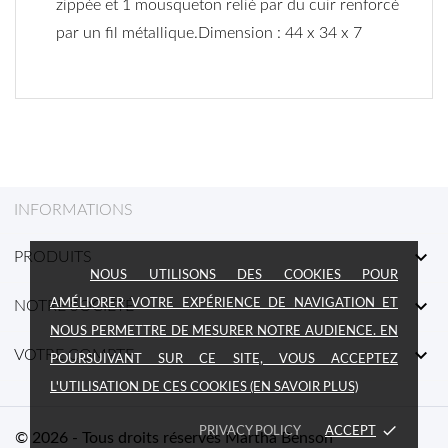
zippée et 1 mousqueton relié par du cuir renforcé
par un fil métallique.Dimension : 44 x 34 x 7
INFORMATIONS

PRODUITS
NOUS UTILISONS DES COOKIES POUR

AMÉLIORER VOTRE EXPÉRIENCE DE NAVIGATION ET
NOTRE SOCIÉTÉ
NOUS PERMETTRE DE MESURER NOTRE AUDIENCE. EN

VOTRE COMPTE
POURSUIVANT SUR CE SITE, VOUS ACCEPTEZ
L'UTILISATION DE CES COOKIES (EN SAVOIR PLUS)
done
PRIVACY POLICY
ACCEPT
© 2026 - Tous droits réservés Martha Benson