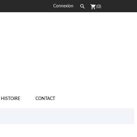

shopping_cart
Connexion
(0)
 HISTOIRE
CONTACT